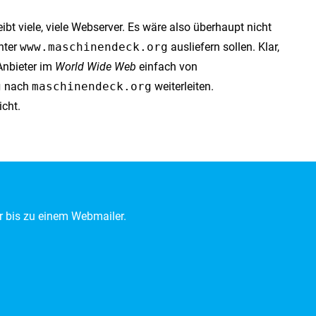
ibt viele, viele Webserver. Es wäre also überhaupt nicht
nter
www.maschinendeck.org
ausliefern sollen. Klar,
Anbieter im
World Wide Web
einfach von
g
nach
maschinendeck.org
weiterleiten.
icht.
r bis zu einem Webmailer.