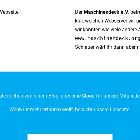
Webseite.
Der
Maschinendeck e.V.
betre
klar, welchen Webserver wir u
wir könnten wie viele andere 
www.maschinendeck.or
Schlauer wärt ihr dann aber n
te reichen von einem Blog, über eine Cloud für unsere Mitgliede
Wenn ihr mehr erfahren wollt, besucht unsere Linkseite: