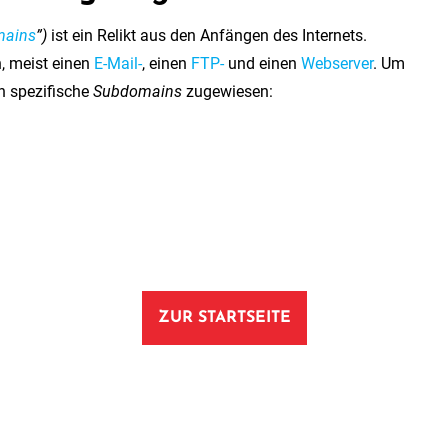
ains
”)
ist ein Relikt aus den Anfängen des Internets.
n, meist einen
E-Mail-
, einen
FTP-
und einen
Webserver
. Um
n spezifische
Subdomains
zugewiesen:
ZUR STARTSEITE