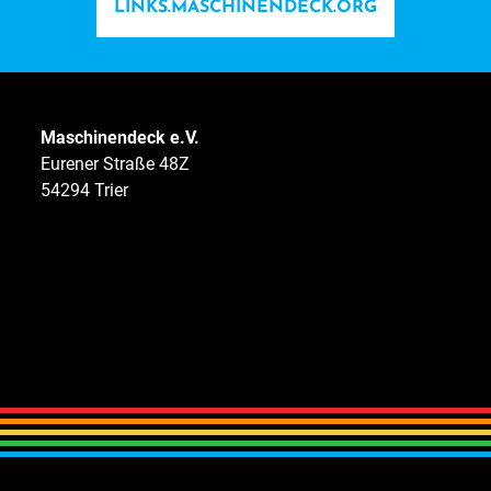
LINKS.MASCHINENDECK.ORG
Maschinendeck e.V.
Eurener Straße 48Z
54294 Trier