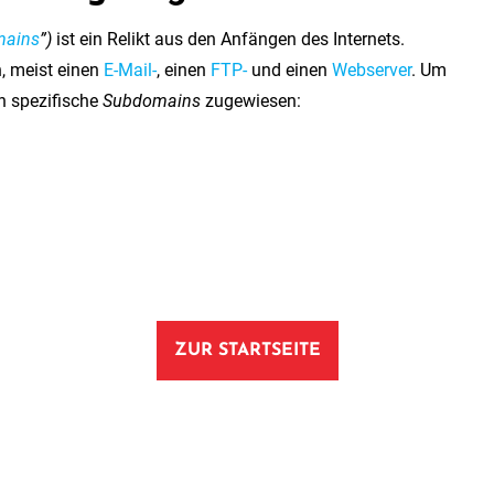
ains
”)
ist ein Relikt aus den Anfängen des Internets.
n, meist einen
E-Mail-
, einen
FTP-
und einen
Webserver
. Um
n spezifische
Subdomains
zugewiesen:
ZUR STARTSEITE