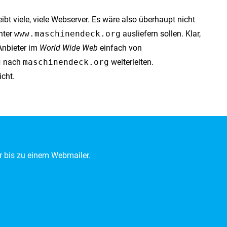
ibt viele, viele Webserver. Es wäre also überhaupt nicht
nter
www.maschinendeck.org
ausliefern sollen. Klar,
Anbieter im
World Wide Web
einfach von
g
nach
maschinendeck.org
weiterleiten.
icht.
r bis zu einem Webmailer.