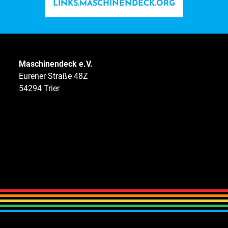
LINKS.MASCHINENDECK.ORG
Maschinendeck e.V.
Eurener Straße 48Z
54294 Trier