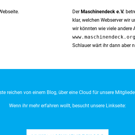
Webseite.
Der
Maschinendeck e.V.
betre
klar, welchen Webserver wir u
wir könnten wie viele andere 
www.maschinendeck.or
Schlauer wärt ihr dann aber n
te reichen von einem Blog, über eine Cloud für unsere Mitgliede
Wenn ihr mehr erfahren wollt, besucht unsere Linkseite: